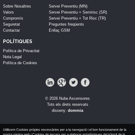
Sobre Nosaltres
Servei Preventiu (MN)
Valors
Servei Preventiu + Semirisc (SR)
Compromís
Servei Preventiu + Tot Risc (TR)
Seguretat
Preguntes freqüents
Contactar
Enllaç GSM
POLÍTIQUES
Política de Privacitat
Nota Legal
Política de Cookies
© 2026 Nube Ascensores
Tots els drets reservats
disseny:
dommia
Utilitzem Cookies pròpies necessàries per a la navegació i el bon funcionament de la
nostra pàgina web i Cookies de tercers per a elaborar estadístiques del trànsit de la