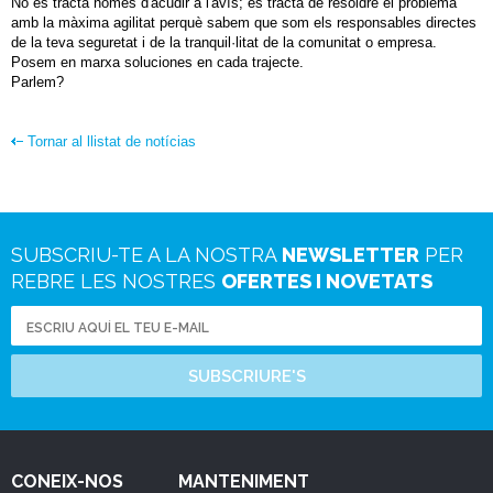
No es tracta només d'acudir a l'avís; es tracta de resoldre el problema
amb la màxima agilitat perquè sabem que som els responsables directes
de la teva seguretat i de la tranquil·litat de la comunitat o empresa.
Posem en marxa soluciones en cada trajecte.
Parlem?
Tornar al llistat de notícias
SUBSCRIU-TE A LA NOSTRA
NEWSLETTER
PER
REBRE LES NOSTRES
OFERTES I NOVETATS
SUBSCRIURE'S
CONEIX-NOS
MANTENIMENT