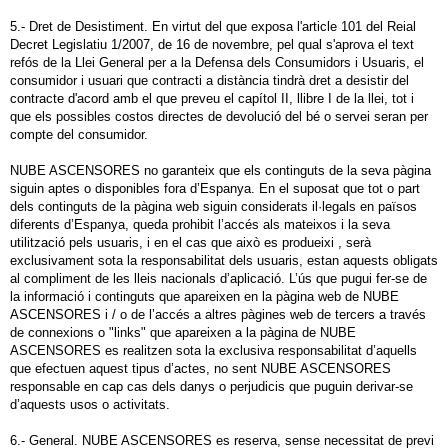
5.- Dret de Desistiment. En virtut del que exposa l'article 101 del Reial
Decret Legislatiu 1/2007, de 16 de novembre, pel qual s'aprova el text
refós de la Llei General per a la Defensa dels Consumidors i Usuaris, el
consumidor i usuari que contracti a distància tindrà dret a desistir del
contracte d'acord amb el que preveu el capítol II, llibre I de la llei, tot i
que els possibles costos directes de devolució del bé o servei seran per
compte del consumidor.
NUBE ASCENSORES no garanteix que els continguts de la seva pàgina
siguin aptes o disponibles fora d’Espanya. En el suposat que tot o part
dels continguts de la pàgina web siguin considerats il·legals en països
diferents d’Espanya, queda prohibit l’accés als mateixos i la seva
utilització pels usuaris, i en el cas que això es produeixi , serà
exclusivament sota la responsabilitat dels usuaris, estan aquests obligats
al compliment de les lleis nacionals d’aplicació. L’ús que pugui fer-se de
la informació i continguts que apareixen en la pàgina web de NUBE
ASCENSORES i / o de l’accés a altres pàgines web de tercers a través
de connexions o "links" que apareixen a la pàgina de NUBE
ASCENSORES es realitzen sota la exclusiva responsabilitat d’aquells
que efectuen aquest tipus d’actes, no sent NUBE ASCENSORES
responsable en cap cas dels danys o perjudicis que puguin derivar-se
d’aquests usos o activitats.
6.- General. NUBE ASCENSORES es reserva, sense necessitat de previ