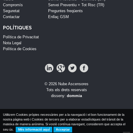
Compromís
Servei Preventiu + Tot Risc (TR)
Seguretat
Preguntes freqüents
Contactar
Enllaç GSM
POLÍTIQUES
Política de Privacitat
Nota Legal
Política de Cookies
© 2026 Nube Ascensores
Tots els drets reservats
disseny:
dommia
Utilitzem Cookies pròpies necessàries per a la navegació i el bon funcionament de la
nostra pàgina web i Cookies de tercers per a elaborar estadístiques del trànsit de la
mateixa de manera anònima. Si vostè contínua navegant, considerem que accepta el
seu ús.
Més informació aquí
Acceptar