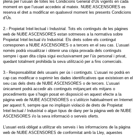
plena per l’usuari de totes les Condicions General d’Ús vigents en cada
moment en que l’usuari accedeix al mateix. NUBE ASCENSORES es
reserva el dret a modificar en qualsevol moment les presents Condicions
d’Ús.
2.- Propietat Intel·lectual i Industrial. Tots els continguts de les pàgines
web de NUBE ASCENSORES estan sotmeses a la normativa sobre
Propietat Intel·lectual i/o Industrial. Els drets sobre els contingut
corresponen a NUBE ASCENSORES o a tercers en el seu cas. L’usuari
només podrà visualitzar i obtenir una còpia provada dels continguts
sempre i quan dita còpia sigui exclusivament per l’ús personal i privat,
quedant totalment prohibida la seva utilització per a fins comercials.
3.- Responsabilitat dels usuaris per ús i continguts. L’usuari no podrà en
cap cas modificar o suprimir les dades identificatives que existeixen en el
seu cas dels drets de NUBE ASCENSORES o de tercers. L’usuari
únicament podrà accedir als continguts mitjançant els mitjans o
procediments que s’hagin posat en disposició en aquest efecte a la
pàgina web de NUBE ASCENSORES o s’utilitzin habitualment en Internet
per aquest fi, sempre que no impliquin violació de drets de Propietat
Intel·lectual / Industrial o algun tipus de dany per la pàgina web de NUBE
ASCENSORES i/o la seva informació o serveis oferts.
L’usuari està obligat a utilitzar els serveis i les informacions de la pàgina
web de NUBE ASCENSORES de conformitat amb la Lley, aquestes