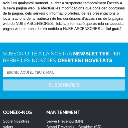
avis i en qualsevol moment, el dret a suspendre temporalment l’accés a
la seva pàgina web i a efectuar les modificacions que consideri oportunes
de la pàgina, dels serveis o informació ofertes, de les presentacions o
localitzacions de la mateixa i de les condicions d’accés i ús de la pàgina
web de NUBE ASCENSORES. Tota la informació que es rebi en aquesta
pàgina web es considerarà cedida a NUBE ASCENSORES a títol gratuït.
SUBSCRIU-TE A LA NOSTRA
NEWSLETTER
PER
REBRE LES NOSTRES
OFERTES I NOVETATS
SUBSCRIURE'S
CONEIX-NOS
MANTENIMENT
Sobre Nosaltres
Servei Preventiu (MN)
Valors
Servei Preventiu + Semirisc (SR)