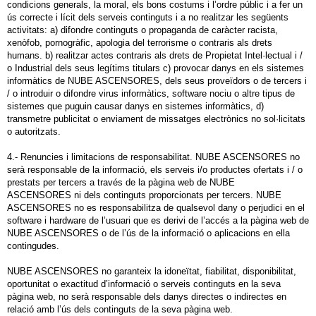
condicions generals, la moral, els bons costums i l’ordre públic i a fer un
ús correcte i lícit dels serveis continguts i a no realitzar les següents
activitats: a) difondre continguts o propaganda de caràcter racista,
xenòfob, pornogràfic, apologia del terrorisme o contraris als drets
humans. b) realitzar actes contraris als drets de Propietat Intel·lectual i /
o Industrial dels seus legítims titulars c) provocar danys en els sistemes
informàtics de NUBE ASCENSORES, dels seus proveïdors o de tercers i
/ o introduir o difondre virus informàtics, software nociu o altre tipus de
sistemes que puguin causar danys en sistemes informàtics, d)
transmetre publicitat o enviament de missatges electrònics no sol·licitats
o autoritzats.
4.- Renuncies i limitacions de responsabilitat. NUBE ASCENSORES no
serà responsable de la informació, els serveis i/o productes ofertats i / o
prestats per tercers a través de la pàgina web de NUBE
ASCENSORES ni dels continguts proporcionats per tercers. NUBE
ASCENSORES no es responsabilitza de qualsevol dany o perjudici en el
software i hardware de l’usuari que es derivi de l’accés a la pàgina web de
NUBE ASCENSORES o de l’ús de la informació o aplicacions en ella
contingudes.
NUBE ASCENSORES no garanteix la idoneïtat, fiabilitat, disponibilitat,
oportunitat o exactitud d’informació o serveis continguts en la seva
pàgina web, no serà responsable dels danys directes o indirectes en
relació amb l’ús dels continguts de la seva pàgina web.